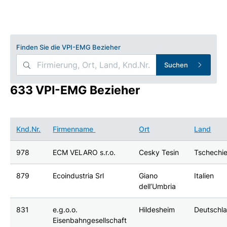
Finden Sie die VPI-EMG Bezieher
Suchen
633 VPI-EMG Bezieher
Knd.Nr.
Firmenname
Ort
Land
978
ECM VELARO s.r.o.
Cesky Tesin
Tschechi
879
Ecoindustria Srl
Giano
Italien
dell’Umbria
831
e.g.o.o.
Hildesheim
Deutschl
Eisenbahngesellschaft