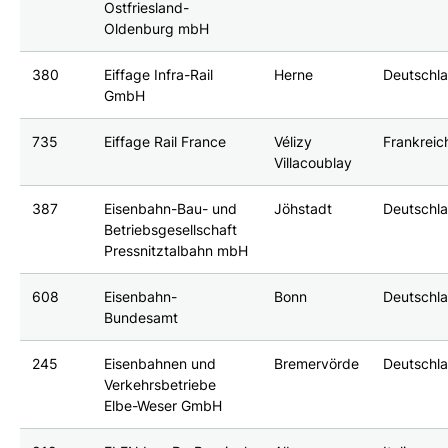
Ostfriesland-
Oldenburg mbH
380
Eiffage Infra-Rail
Herne
Deutschl
GmbH
735
Eiffage Rail France
Vélizy
Frankreic
Villacoublay
387
Eisenbahn-Bau- und
Jöhstadt
Deutschl
Betriebsgesellschaft
Pressnitztalbahn mbH
608
Eisenbahn-
Bonn
Deutschl
Bundesamt
245
Eisenbahnen und
Bremervörde
Deutschl
Verkehrsbetriebe
Elbe-Weser GmbH