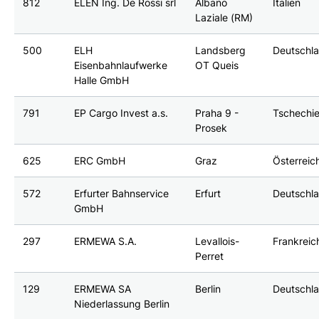
812
ELEN Ing. De Rossi srl
Albano
Italien
Laziale (RM)
500
ELH
Landsberg
Deutschl
Eisenbahnlaufwerke
OT Queis
Halle GmbH
791
EP Cargo Invest a.s.
Praha 9 -
Tschechi
Prosek
625
ERC GmbH
Graz
Österreic
572
Erfurter Bahnservice
Erfurt
Deutschl
GmbH
297
ERMEWA S.A.
Levallois-
Frankreic
Perret
129
ERMEWA SA
Berlin
Deutschl
Niederlassung Berlin