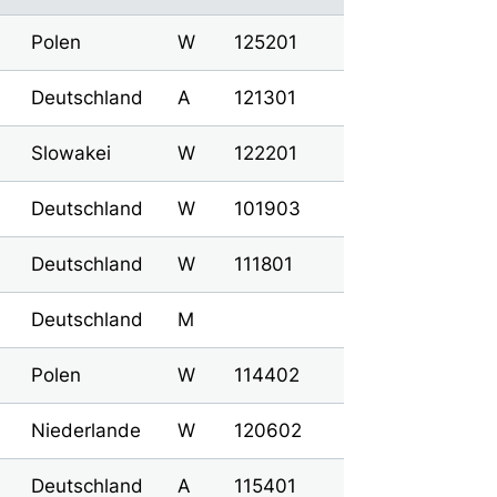
Polen
W
125201
Deutschland
A
121301
Slowakei
W
122201
Deutschland
W
101903
Deutschland
W
111801
Deutschland
M
Polen
W
114402
Niederlande
W
120602
Deutschland
A
115401