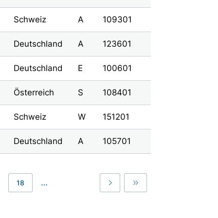
Schweiz
A
109301
Deutschland
A
123601
Deutschland
E
100601
Österreich
S
108401
Schweiz
W
151201
Deutschland
A
105701
…
18
Last
Last