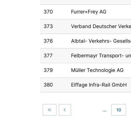
370
Furrer+Frey AG
373
Verband Deutscher Verk
376
Albtal- Verkehrs- Gesell
377
Felbermayr Transport- 
379
Müller Technologie AG
380
Eiffage Infra-Rail GmbH
…
10
First
Previous