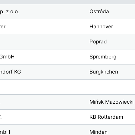
. z o.o.
Ostróda
ver
Hannover
Poprad
c GmbH
Spremberg
ndorf KG
Burgkirchen
.
Mińsk Mazowiecki
.
KB Rotterdam
GmbH
Minden