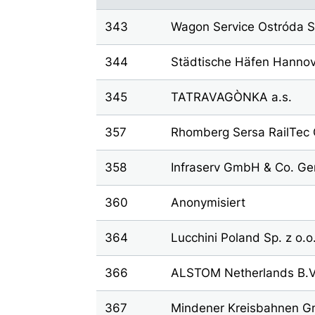
343
Wagon Service Ostróda Sp
344
Städtische Häfen Hanno
345
TATRAVAGÒNKA a.s.
357
Rhomberg Sersa RailTe
358
Infraserv GmbH & Co. Ge
360
Anonymisiert
364
Lucchini Poland Sp. z o.o
366
ALSTOM Netherlands B.V
367
Mindener Kreisbahnen 