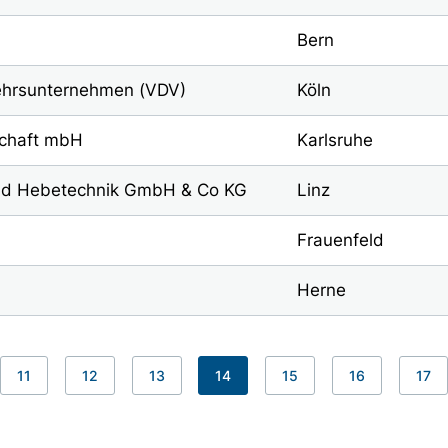
Bern
ehrsunternehmen (VDV)
Köln
schaft mbH
Karlsruhe
und Hebetechnik GmbH & Co KG
Linz
Frauenfeld
Herne
11
12
13
14
15
16
17