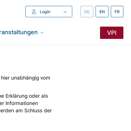
Login
DEUTSCH –
DE
ENGLISH –
EN
FRANZÖ
FR
ranstaltungen
VPI
 hier unabhängig vom
e Erklärung oder als
er Informationen
 werden am Schluss der