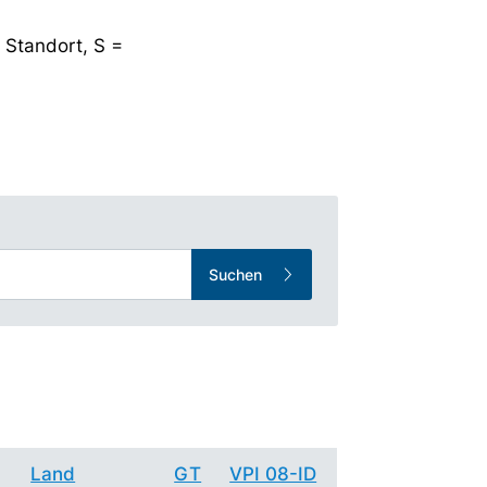
 Standort, S =
Suchen
Land
GT
VPI 08-ID