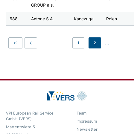
GROUP a.s.
688
Axtone S.A.
Kanczuga
Polen
…
1
2
First
Previous
VPI European Rail Service
Team
GmbH (VERS)
Impressum
Mattentwiete 5
Newsletter