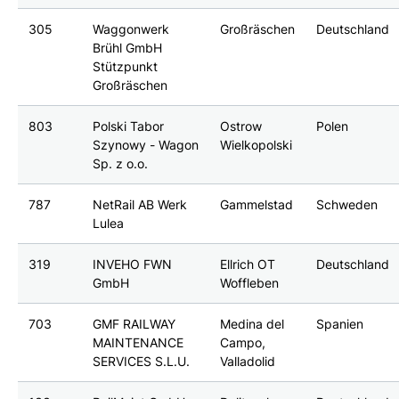
305
Waggonwerk
Großräschen
Deutschland
Brühl GmbH
Stützpunkt
Großräschen
803
Polski Tabor
Ostrow
Polen
Szynowy - Wagon
Wielkopolski
Sp. z o.o.
787
NetRail AB Werk
Gammelstad
Schweden
Lulea
319
INVEHO FWN
Ellrich OT
Deutschland
GmbH
Woffleben
703
GMF RAILWAY
Medina del
Spanien
MAINTENANCE
Campo,
SERVICES S.L.U.
Valladolid