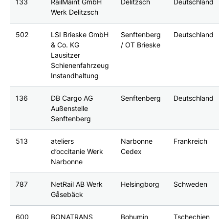
133
RailMaint GmbH
Delitzsch
Deutschland
Werk Delitzsch
502
LSI Brieske GmbH
Senftenberg
Deutschland
& Co. KG
/ OT Brieske
Lausitzer
Schienenfahrzeug
Instandhaltung
136
DB Cargo AG
Senftenberg
Deutschland
Außenstelle
Senftenberg
513
ateliers
Narbonne
Frankreich
d’occitanie Werk
Cedex
Narbonne
787
NetRail AB Werk
Helsingborg
Schweden
Gåsebäck
600
BONATRANS
Bohumin
Tschechien