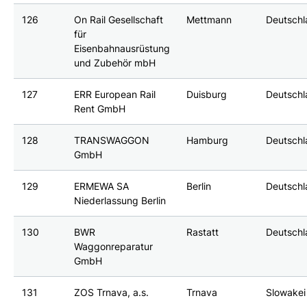
126
On Rail Gesellschaft
Mettmann
Deutsch
für
Eisenbahnausrüstung
und Zubehör mbH
127
ERR European Rail
Duisburg
Deutsch
Rent GmbH
128
TRANSWAGGON
Hamburg
Deutsch
GmbH
129
ERMEWA SA
Berlin
Deutsch
Niederlassung Berlin
130
BWR
Rastatt
Deutsch
Waggonreparatur
GmbH
131
ZOS Trnava, a.s.
Trnava
Slowakei