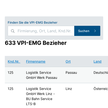
Finden Sie die VPI-EMG Bezieher
Suchen
633 VPI-EMG Bezieher
Knd.Nr.
Firmenname
Ort
Land
125
Logistik Service
Passau
Deutsch
GmbH Werk Passau
125
Logistik Service
Linz
Österrei
GmbH Werk Linz -
BU Bahn Service
LTS-B