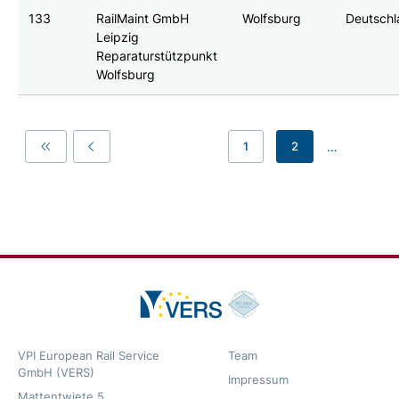
133
RailMaint GmbH
Wolfsburg
Deutsch
Leipzig
Reparaturstützpunkt
Wolfsburg
…
1
2
First
Previous
VPI European Rail Service
Team
GmbH (VERS)
Impressum
Mattentwiete 5