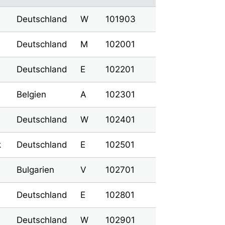
Deutschland
W
101903
Deutschland
M
102001
Deutschland
E
102201
Belgien
A
102301
Deutschland
W
102401
k
Deutschland
E
102501
Bulgarien
V
102701
Deutschland
E
102801
Deutschland
W
102901