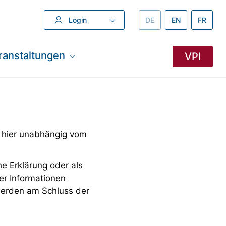
Login
DEUTSCH –
DE
ENGLISH –
EN
FRANZÖ
FR
ranstaltungen
VPI
 hier unabhängig vom
e Erklärung oder als
er Informationen
 werden am Schluss der