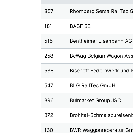
357
Rhomberg Sersa RailTec
181
BASF SE
515
Bentheimer Eisenbahn AG
258
BeWag Belgian Wagon Ass
538
Bischoff Federnwerk und 
547
BLG RailTec GmbH
896
Bulmarket Group JSC
872
Brohltal-Schmalspureise
130
BWR Waggonreparatur G