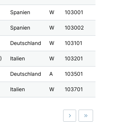
Spanien
W
103001
Spanien
W
103002
Deutschland
W
103101
)
Italien
W
103201
Deutschland
A
103501
Italien
W
103701
Last
Last