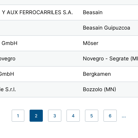
 Y AUX FERROCARRILES S.A.
Beasain
Beasain Guipuzcoa
ce GmbH
Möser
ovegro
Novegro - Segrate (MI
 GmbH
Bergkamen
 S.r.l.
Bozzolo (MN)
…
1
2
3
4
5
6