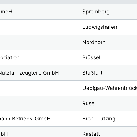
 GmbH
Spremberg
Ludwigshafen
Nordhorn
ociation
Brüssel
Nutzfahrzeugteile GmbH
Staßfurt
Uebigau-Wahrenbrüc
Ruse
nbahn Betriebs-GmbH
Brohl-Lützing
mbH
Rastatt