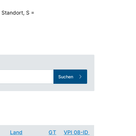
 Standort, S =
Suchen
Land
GT
VPI 08-ID