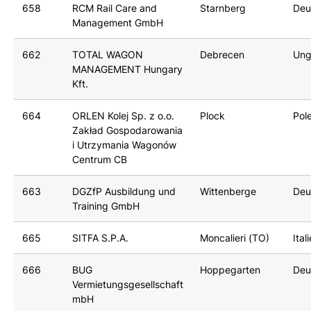
658
RCM Rail Care and
Starnberg
Deu
Management GmbH
662
TOTAL WAGON
Debrecen
Ung
MANAGEMENT Hungary
Kft.
664
ORLEN Kolej Sp. z o.o.
Plock
Pol
Zakład Gospodarowania
i Utrzymania Wagonów
Centrum CB
663
DGZfP Ausbildung und
Wittenberge
Deu
Training GmbH
665
SITFA S.P.A.
Moncalieri (TO)
Ital
666
BUG
Hoppegarten
Deu
Vermietungsgesellschaft
mbH