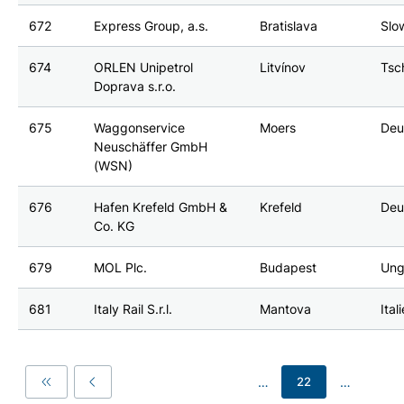
672
Express Group, a.s.
Bratislava
Slo
674
ORLEN Unipetrol
Litvínov
Tsc
Doprava s.r.o.
675
Waggonservice
Moers
Deu
Neuschäffer GmbH
(WSN)
676
Hafen Krefeld GmbH &
Krefeld
Deu
Co. KG
679
MOL Plc.
Budapest
Ung
681
Italy Rail S.r.l.
Mantova
Ital
…
…
22
First
Previous