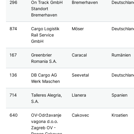
296
On Track GmbH
Bremerhaven
Deutschla
Standort
Bremerhaven
874
Cargo Logistik
Möser
Deutschla
Rail Service
GmbH
167
Greenbrier
Caracal
Rumänien
Romania S.A.
136
DB Cargo AG
Seevetal
Deutschla
Werk Maschen
714
Talleres Alegria,
Llanera
Spanien
S.A.
640
OV-Održavanje
Cakovec
Kroatien
vagona d.o.o.
Zagreb OV -
Pogon Cakovec