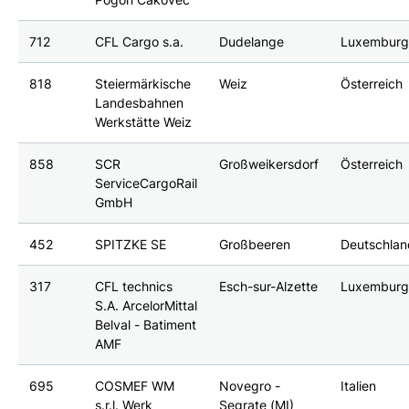
712
CFL Cargo s.a.
Dudelange
Luxembur
818
Steiermärkische
Weiz
Österreich
Landesbahnen
Werkstätte Weiz
858
SCR
Großweikersdorf
Österreich
ServiceCargoRail
GmbH
452
SPITZKE SE
Großbeeren
Deutschla
317
CFL technics
Esch-sur-Alzette
Luxembur
S.A. ArcelorMittal
Belval - Batiment
AMF
695
COSMEF WM
Novegro -
Italien
s.r.l. Werk
Segrate (MI)