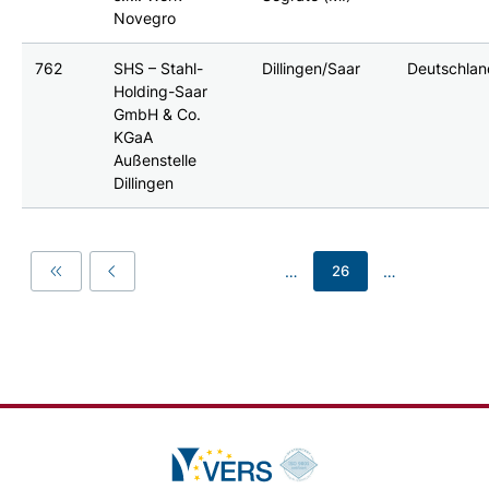
Novegro
762
SHS – Stahl-
Dillingen/Saar
Deutschla
Holding-Saar
GmbH & Co.
KGaA
Außenstelle
Dillingen
…
…
26
First
Previous