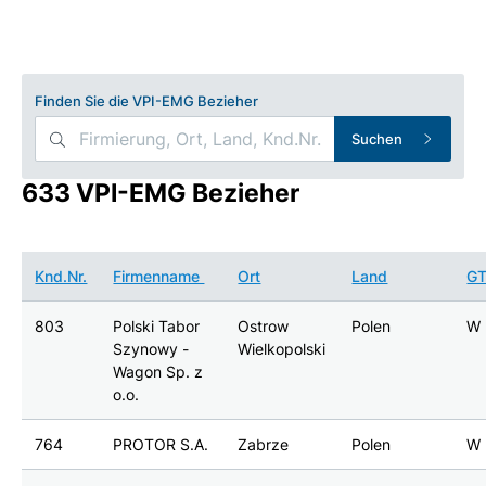
Finden Sie die VPI-EMG Bezieher
Suchen
633 VPI-EMG Bezieher
Knd.Nr.
Firmenname
Ort
Land
G
803
Polski Tabor
Ostrow
Polen
W
Szynowy -
Wielkopolski
Wagon Sp. z
o.o.
764
PROTOR S.A.
Zabrze
Polen
W