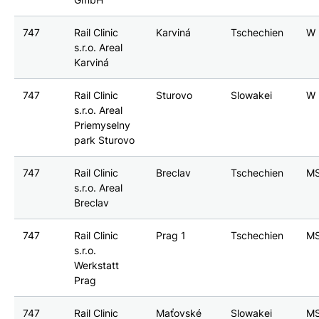
747
Rail Clinic
Karviná
Tschechien
W
s.r.o. Areal
Karviná
747
Rail Clinic
Sturovo
Slowakei
W
s.r.o. Areal
Priemyselny
park Sturovo
747
Rail Clinic
Breclav
Tschechien
M
s.r.o. Areal
Breclav
747
Rail Clinic
Prag 1
Tschechien
M
s.r.o.
Werkstatt
Prag
747
Rail Clinic
Maťovské
Slowakei
M