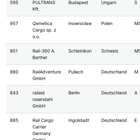
595
PULTRANS
Budapest
Ungarn
S
Kft.
957
Qemetica
Inowrocław
Polen
M
Cargo sp. z
o.o.
851
Rail-360 A.
Schleinikon
Schweiz
M
Barthel
880
RailAdventure
Pullach
Deutschland
M
GmbH
843
railaid
Berlin
Deutschland
A
rosendahl
GmbH
885
Rail Cargo
Ingolstadt
Deutschland
E
Carrier
Germany
GmbH