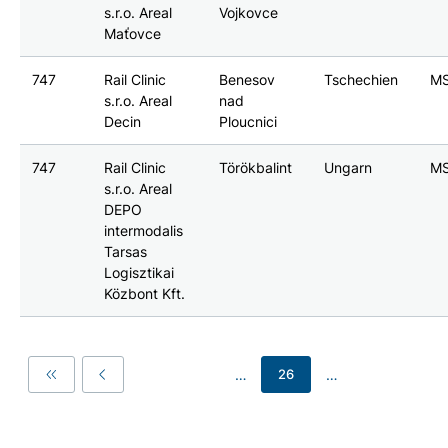
s.r.o. Areal
Vojkovce
Maťovce
747
Rail Clinic
Benesov
Tschechien
M
s.r.o. Areal
nad
Decin
Ploucnici
747
Rail Clinic
Törökbalint
Ungarn
M
s.r.o. Areal
DEPO
intermodalis
Tarsas
Logisztikai
Közbont Kft.
…
…
26
First
Previous