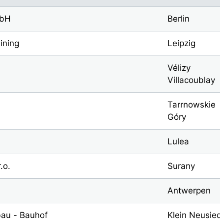
mbH
Berlin
ining
Leipzig
Vélizy
Villacoublay
Tarrnowskie
Góry
Lulea
.o.
Surany
Antwerpen
au - Bauhof
Klein Neusied