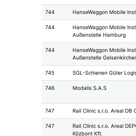
744
HanseWaggon Mobile Ins
744
HanseWaggon Mobile Ins
Außenstelle Hamburg
744
HanseWaggon Mobile Ins
Außenstelle Gelsenkirche
745
SGL-Schienen Güter Logi
746
Modalis S.A.S
747
Rail Clinic s.r.o. Areal DB
747
Rail Clinic s.r.o. Areal D
Közbont Kft.