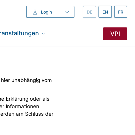
Login
DEUTSCH –
DE
ENGLISH –
EN
FRANZÖ
FR
ranstaltungen
VPI
 hier unabhängig vom
e Erklärung oder als
er Informationen
 werden am Schluss der