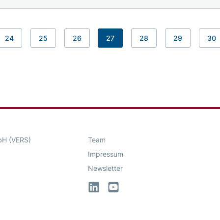
24
25
26
27
28
29
30
bH (VERS)
Team
Impressum
Newsletter
LinkedIn
YouTube