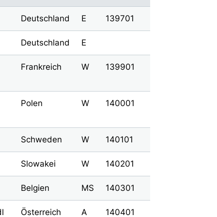
Deutschland
E
139701
Deutschland
E
Frankreich
W
139901
Polen
W
140001
Schweden
W
140101
Slowakei
W
140201
Belgien
MS
140301
l
Österreich
A
140401