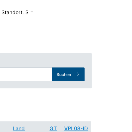
 Standort, S =
Suchen
Land
GT
VPI 08-ID