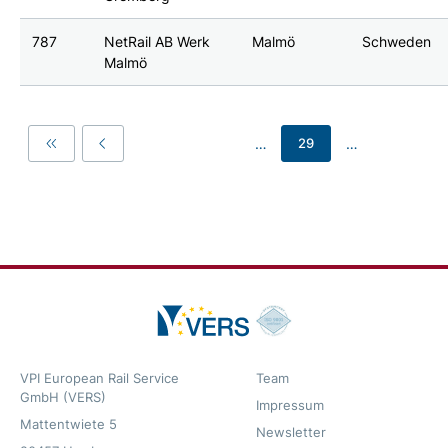
787
NetRail AB Werk
Malmö
Schweden
Malmö
…
…
29
First
Previous
VPI European Rail Service
Team
GmbH (VERS)
Impressum
Mattentwiete 5
Newsletter