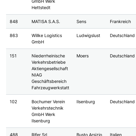
GmbH Werk
Hettstedt
848
MATISA S.A.S.
Sens
Frankreich
863
Willke Logistics
Ludwigslust
Deutschland
GmbH
151
Niederrheinische
Moers
Deutschland
Verkehrsbetriebe
Aktiengesellschaft
NIAG
Geschäftsbereich
Fahrzeugwerkstatt
102
Bochumer Verein
Ilsenburg
Deutschland
Verkehrstechnik
GmbH Werk
Ilsenburg
488
Rifer Srl
Busto Arsizio
Italien