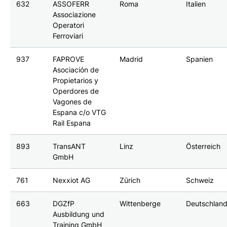
632
ASSOFERR
Roma
Italien
Associazione
Operatori
Ferroviari
937
FAPROVE
Madrid
Spanien
Asociación de
Propietarios y
Operdores de
Vagones de
Espana c/o VTG
Rail Espana
893
TransANT
Linz
Österreich
GmbH
761
Nexxiot AG
Zürich
Schweiz
663
DGZfP
Wittenberge
Deutschlan
Ausbildung und
Training GmbH