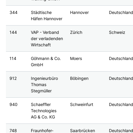
344
Städtische
Hannover
Deutschlan
Häfen Hannover
144
VAP - Verband
Zürich
Schweiz
der verladenden
Wirtschaft
114
Göhmann & Co.
Moers
Deutschlan
GmbH
912
Ingenieurbüro
Böbingen
Deutschlan
Thomas
Stegmüller
940
Schaeffler
Schweinfurt
Deutschlan
Technologies
AG & Co. KG
748
Fraunhofer-
Saarbrücken
Deutschlan