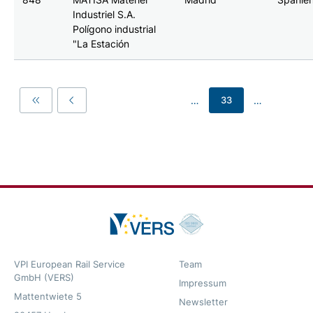
Industriel S.A.
Polígono industrial
"La Estación
…
…
33
First
Previous
VPI European Rail Service
Team
GmbH (VERS)
Impressum
Mattentwiete 5
Newsletter