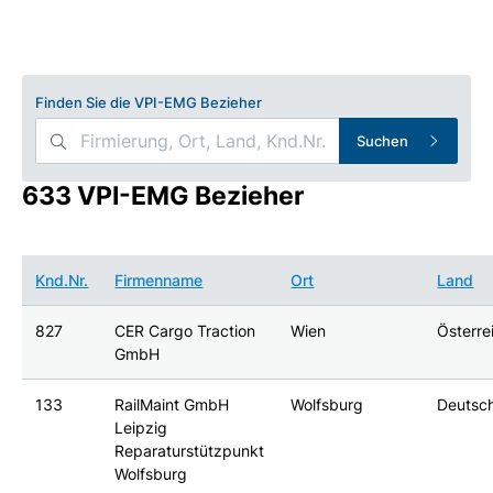
Finden Sie die VPI-EMG Bezieher
Suchen
633 VPI-EMG Bezieher
Knd.Nr.
Firmenname
Ort
Land
827
CER Cargo Traction
Wien
Österre
GmbH
133
RailMaint GmbH
Wolfsburg
Deutsc
Leipzig
Reparaturstützpunkt
Wolfsburg