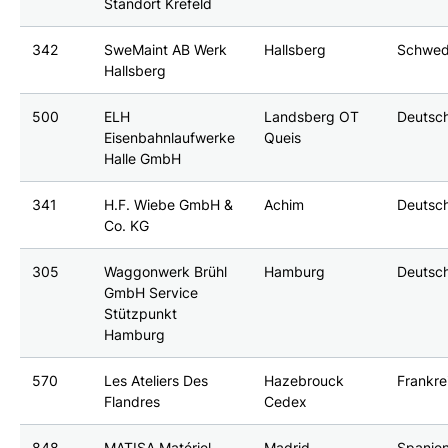
Standort Krefeld
342
SweMaint AB Werk
Hallsberg
Schwe
Hallsberg
500
ELH
Landsberg OT
Deutsc
Eisenbahnlaufwerke
Queis
Halle GmbH
341
H.F. Wiebe GmbH &
Achim
Deutsc
Co. KG
305
Waggonwerk Brühl
Hamburg
Deutsc
GmbH Service
Stützpunkt
Hamburg
570
Les Ateliers Des
Hazebrouck
Frankre
Flandres
Cedex
848
MATISA Matériel
Madrid
Spanie