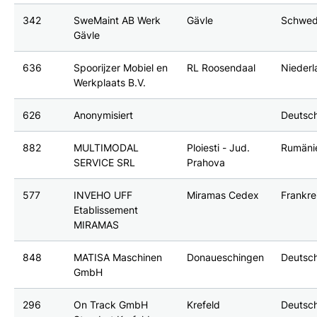
342
SweMaint AB Werk
Gävle
Schwe
Gävle
636
Spoorijzer Mobiel en
RL Roosendaal
Nieder
Werkplaats B.V.
626
Anonymisiert
Deutsc
882
MULTIMODAL
Ploiesti - Jud.
Rumäni
SERVICE SRL
Prahova
577
INVEHO UFF
Miramas Cedex
Frankre
Etablissement
MIRAMAS
848
MATISA Maschinen
Donaueschingen
Deutsc
GmbH
296
On Track GmbH
Krefeld
Deutsc