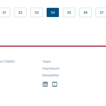
31
32
33
34
35
36
37
bH (VERS)
Team
Impressum
Newsletter
LinkedIn
YouTube