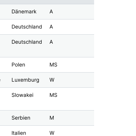
Dänemark
A
Deutschland
A
Deutschland
A
Polen
MS
e
Luxemburg
W
Slowakei
MS
Serbien
M
Italien
W