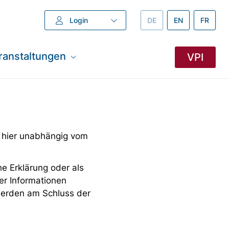
Login
DEUTSCH –
DE
ENGLISH –
EN
FRANZÖ
FR
ranstaltungen
VPI
 hier unabhängig vom
e Erklärung oder als
er Informationen
 werden am Schluss der