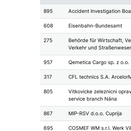
895
Accident Investigation B
608
Eisenbahn-Bundesamt
275
Behörde für Wirtschaft, Ve
Verkehr und Straßenwese
957
Qemetica Cargo sp. z o.o.
317
CFL technics S.A. ArcelorM
805
Vitkovicke zeleznicni oprav
service branch Nána
867
MIP-RSV d.o.o. Cuprija
695
COSMEF WM s.r.l. Werk Vil