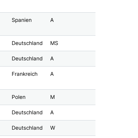
Spanien
A
Deutschland
MS
Deutschland
A
Frankreich
A
Polen
M
Deutschland
A
Deutschland
W