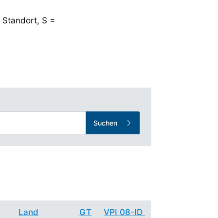
 Standort, S =
Suchen
Land
GT
VPI 08-ID