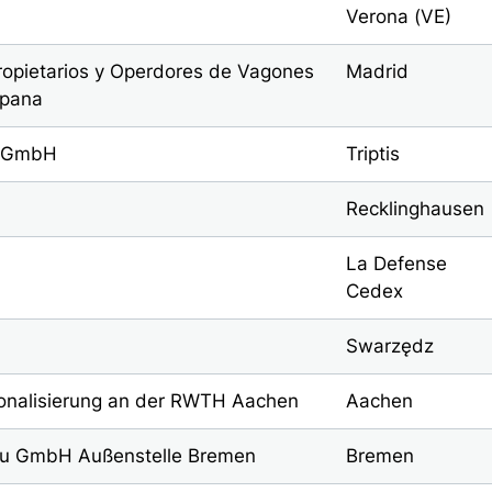
Verona (VE)
opietarios y Operdores de Vagones
Madrid
spana
n GmbH
Triptis
Recklinghausen
La Defense
Cedex
Swarzędz
tionalisierung an der RWTH Aachen
Aachen
au GmbH Außenstelle Bremen
Bremen