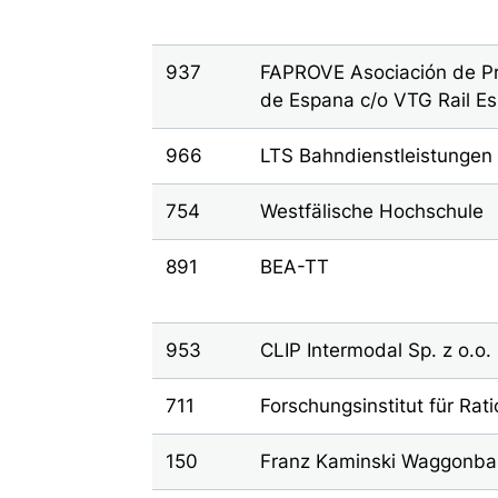
937
FAPROVE Asociación de Pr
de Espana c/o VTG Rail E
966
LTS Bahndienstleistunge
754
Westfälische Hochschule
891
BEA-TT
953
CLIP Intermodal Sp. z o.o.
711
Forschungsinstitut für Ra
150
Franz Kaminski Waggonb