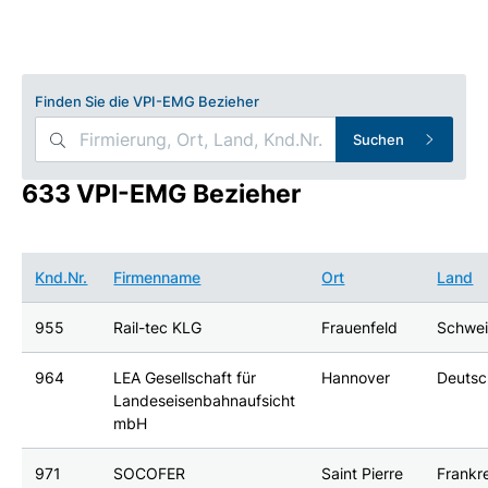
Finden Sie die VPI-EMG Bezieher
Suchen
633 VPI-EMG Bezieher
Knd.Nr.
Firmenname
Ort
Land
955
Rail-tec KLG
Frauenfeld
Schwe
964
LEA Gesellschaft für
Hannover
Deutsc
Landeseisenbahnaufsicht
mbH
971
SOCOFER
Saint Pierre
Frankr