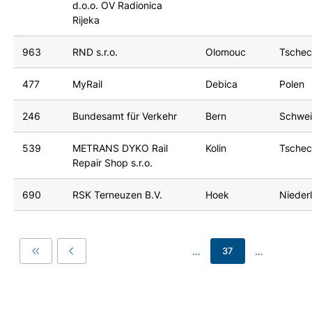
d.o.o. OV Radionica
Rijeka
963
RND s.r.o.
Olomouc
Tschec
477
MyRail
Debica
Polen
246
Bundesamt für Verkehr
Bern
Schwe
539
METRANS DYKO Rail
Kolin
Tschec
Repair Shop s.r.o.
690
RSK Terneuzen B.V.
Hoek
Nieder
…
…
37
First
Previous