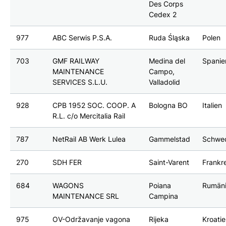
Des Corps
Cedex 2
977
ABC Serwis P.S.A.
Ruda Śląska
Polen
703
GMF RAILWAY
Medina del
Spanie
MAINTENANCE
Campo,
SERVICES S.L.U.
Valladolid
928
CPB 1952 SOC. COOP. A
Bologna BO
Italien
R.L. c/o Mercitalia Rail
787
NetRail AB Werk Lulea
Gammelstad
Schwe
270
SDH FER
Saint-Varent
Frankr
684
WAGONS
Poiana
Rumän
MAINTENANCE SRL
Campina
975
OV-Održavanje vagona
Rijeka
Kroati