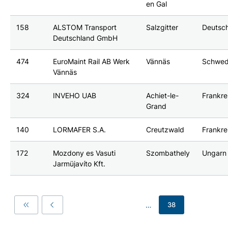
en Gal
158
ALSTOM Transport
Salzgitter
Deutsc
Deutschland GmbH
474
EuroMaint Rail AB Werk
Vännäs
Schwe
Vännäs
324
INVEHO UAB
Achiet-le-
Frankre
Grand
140
LORMAFER S.A.
Creutzwald
Frankre
172
Mozdony es Vasuti
Szombathely
Ungarn
Jarmüjavíto Kft.
…
38
First
Previous