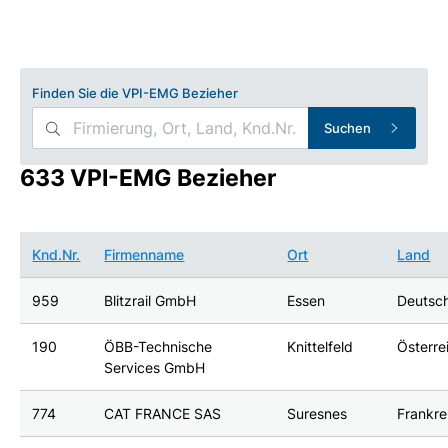
Finden Sie die VPI-EMG Bezieher
Suchen
633 VPI-EMG Bezieher
Knd.Nr.
Firmenname
Ort
Land
959
Blitzrail GmbH
Essen
Deutsc
190
ÖBB-Technische
Knittelfeld
Österre
Services GmbH
774
CAT FRANCE SAS
Suresnes
Frankre