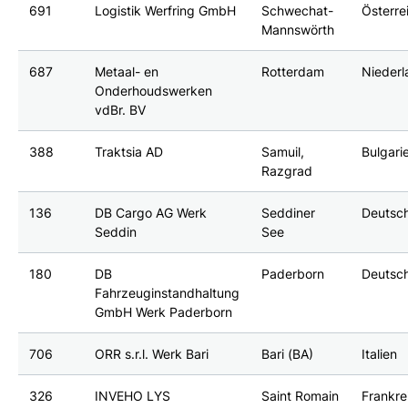
691
Logistik Werfring GmbH
Schwechat-
Österre
Mannswörth
687
Metaal- en
Rotterdam
Nieder
Onderhoudswerken
vdBr. BV
388
Traktsia AD
Samuil,
Bulgari
Razgrad
136
DB Cargo AG Werk
Seddiner
Deutsc
Seddin
See
180
DB
Paderborn
Deutsc
Fahrzeuginstandhaltung
GmbH Werk Paderborn
706
ORR s.r.l. Werk Bari
Bari (BA)
Italien
326
INVEHO LYS
Saint Romain
Frankre