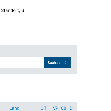
 Standort, S =
Suchen
Land
GT
VPI 08-ID