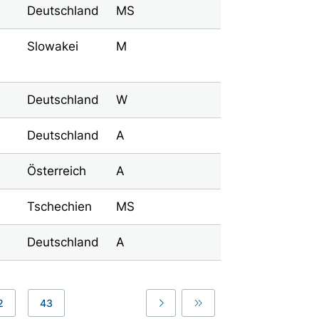
Deutschland
MS
Slowakei
M
Deutschland
W
Deutschland
A
Österreich
A
Tschechien
MS
Deutschland
A
2
43
Last
Last