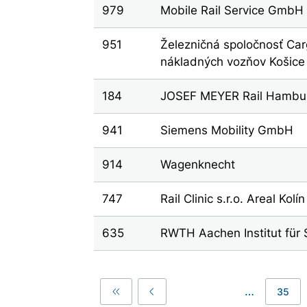
979
Mobile Rail Service GmbH
951
Železničná spoločnosť Car
nákladných vozňov Košice
184
JOSEF MEYER Rail Hamb
941
Siemens Mobility GmbH
914
Wagenknecht
747
Rail Clinic s.r.o. Areal Kolín
635
RWTH Aachen Institut für
…
35
First
Previous