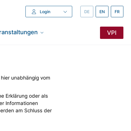
Login
DEUTSCH –
DE
ENGLISH –
EN
FRANZÖ
FR
ranstaltungen
VPI
 hier unabhängig vom
e Erklärung oder als
er Informationen
 werden am Schluss der