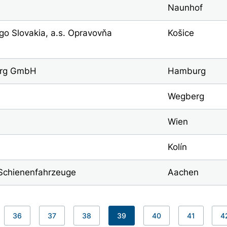
Naunhof
go Slovakia, a.s. Opravovňa
Košice
urg GmbH
Hamburg
Wegberg
Wien
Kolín
 Schienenfahrzeuge
Aachen
36
37
38
39
40
41
4