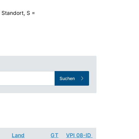
 Standort, S =
Suchen
Land
GT
VPI 08-ID