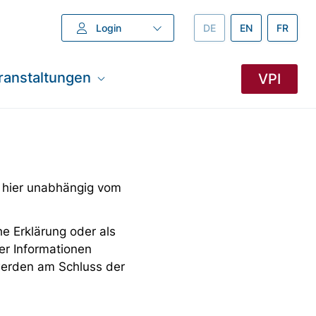
Login
DEUTSCH –
DE
ENGLISH –
EN
FRANZÖ
FR
ranstaltungen
VPI
 hier unabhängig vom
e Erklärung oder als
er Informationen
 werden am Schluss der