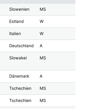
Slowenien
MS
Estland
W
Italien
W
Deutschland
A
Slowakei
MS
Dänemark
A
Tschechien
MS
Tschechien
MS