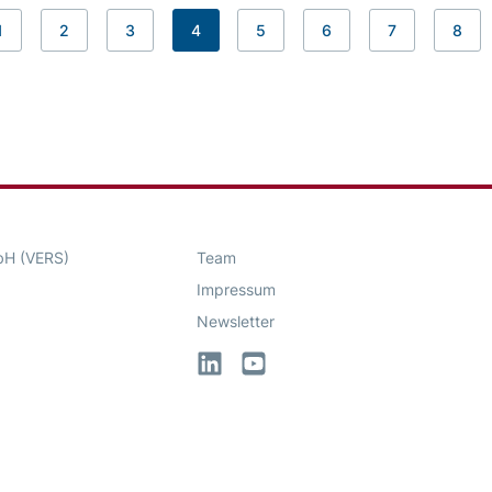
1
2
3
4
5
6
7
8
bH (VERS)
Team
Impressum
Newsletter
LinkedIn
YouTube