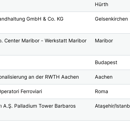
Hürth
andhaltung GmbH & Co. KG
Gelsenkirchen
n
.o. Center Maribor - Werkstatt Maribor
Maribor
Budapest
tionalisierung an der RWTH Aachen
Aachen
ratori Ferroviari
Roma
rı A.Ş. Palladium Tower Barbaros
Ataşehir/Istanb