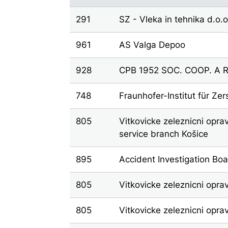
291
SZ - Vleka in tehnika d.o.
961
AS Valga Depoo
928
CPB 1952 SOC. COOP. A R.L
748
Fraunhofer-Institut für Ze
805
Vitkovicke zeleznicni oprav
service branch Košice
895
Accident Investigation B
805
Vitkovicke zeleznicni opra
805
Vitkovicke zeleznicni opra