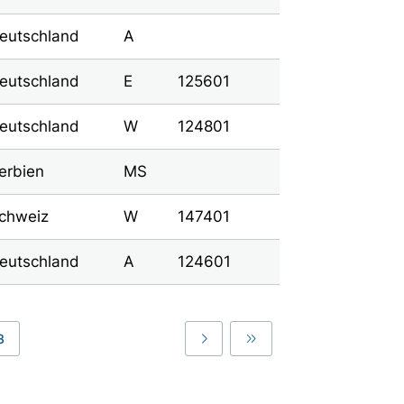
eutschland
A
eutschland
E
125601
eutschland
W
124801
erbien
MS
chweiz
W
147401
eutschland
A
124601
3
Last
Last