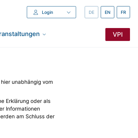
Login
DEUTSCH –
DE
ENGLISH –
EN
FRANZÖ
FR
ranstaltungen
VPI
 hier unabhängig vom
e Erklärung oder als
er Informationen
 werden am Schluss der