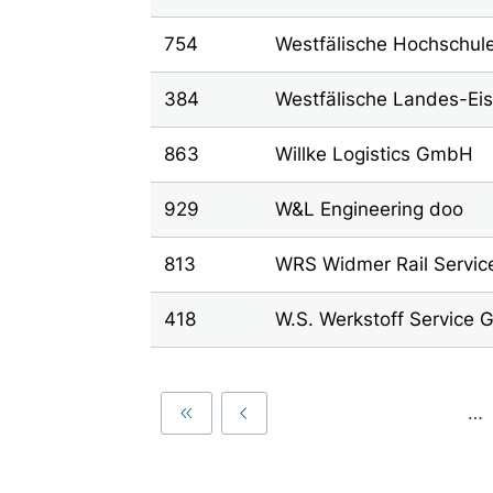
754
Westfälische Hochschul
384
Westfälische Landes-E
863
Willke Logistics GmbH
929
W&L Engineering doo
813
WRS Widmer Rail Servic
418
W.S. Werkstoff Service
…
First
Previous