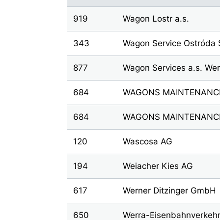
919
Wagon Lostr a.s.
343
Wagon Service Ostróda S
877
Wagon Services a.s. Wer
684
WAGONS MAINTENANC
684
WAGONS MAINTENANC
120
Wascosa AG
194
Weiacher Kies AG
617
Werner Ditzinger GmbH
650
Werra-Eisenbahnverkehr