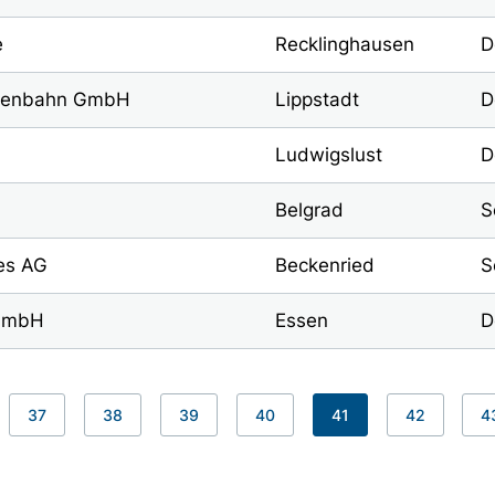
e
Recklinghausen
D
isenbahn GmbH
Lippstadt
D
Ludwigslust
D
Belgrad
S
es AG
Beckenried
S
 GmbH
Essen
D
37
38
39
40
41
42
4