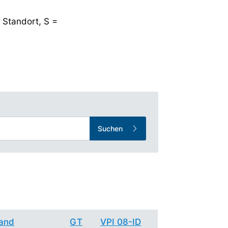
 Standort, S =
Suchen
and
GT
VPI 08-ID