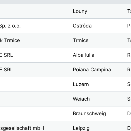
Louny
T
p. z o.o.
Ostróda
P
k Trmice
Trmice
T
E SRL
Alba Iulia
R
E SRL
Poiana Campina
R
Luzern
S
Weiach
S
Braunschweig
D
sgesellschaft mbH
Leipzig
D