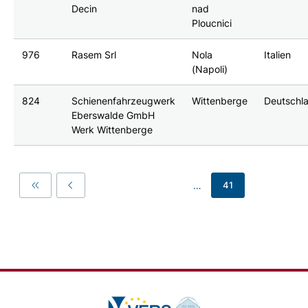
Decin
nad
Ploucnici
976
Rasem Srl
Nola
Italien
(Napoli)
824
Schienenfahrzeugwerk
Wittenberge
Deutschl
Eberswalde GmbH
Werk Wittenberge
…
41
First
Previous