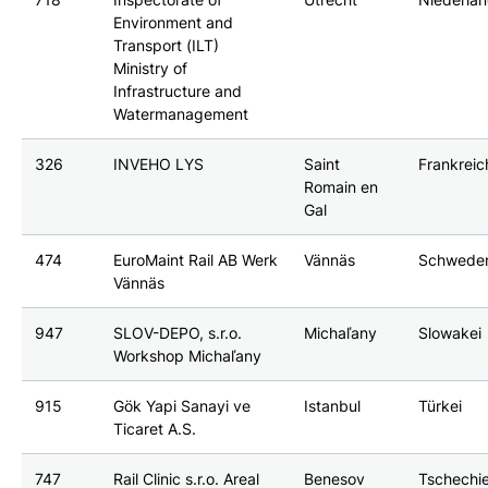
Environment and
Transport (ILT)
Ministry of
Infrastructure and
Watermanagement
326
INVEHO LYS
Saint
Frankreic
Romain en
Gal
474
EuroMaint Rail AB Werk
Vännäs
Schwede
Vännäs
947
SLOV-DEPO, s.r.o.
Michaľany
Slowakei
Workshop Michaľany
915
Gök Yapi Sanayi ve
Istanbul
Türkei
Ticaret A.S.
747
Rail Clinic s.r.o. Areal
Benesov
Tschechi