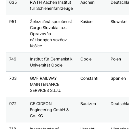
635
RWTH Aachen Institut
Aachen
Deutschl
für Schienenfahrzeuge
951
Železničná spoločnosť
Košice
Slowakei
Cargo Slovakia, a.s.
Opravovňa
nákladných vozňov
Košice
749
Institut für Germanistik
Opole
Polen
Universität Opole
703
GMF RAILWAY
Constanti
Spanien
MAINTENANCE
SERVICES S.L.U.
972
CE CIDEON
Bautzen
Deutschl
Engineering GmbH &
Co. KG
718
Inspectorate of
Utrecht
Niederla