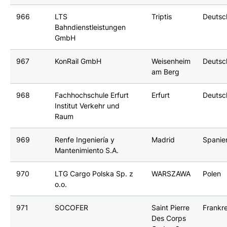
966
LTS
Triptis
Deutsc
Bahndienstleistungen
GmbH
967
KonRail GmbH
Weisenheim
Deutsc
am Berg
968
Fachhochschule Erfurt
Erfurt
Deutsc
Institut Verkehr und
Raum
969
Renfe Ingeniería y
Madrid
Spanie
Mantenimiento S.A.
970
LTG Cargo Polska Sp. z
WARSZAWA
Polen
o.o.
971
SOCOFER
Saint Pierre
Frankr
Des Corps