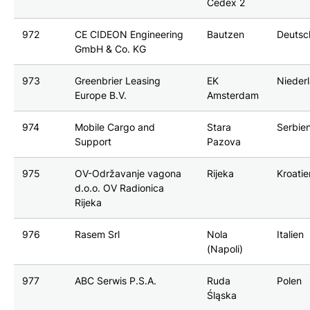
Cedex 2
972
CE CIDEON Engineering
Bautzen
Deutsc
GmbH & Co. KG
973
Greenbrier Leasing
EK
Nieder
Europe B.V.
Amsterdam
974
Mobile Cargo and
Stara
Serbie
Support
Pazova
975
OV-Održavanje vagona
Rijeka
Kroatie
d.o.o. OV Radionica
Rijeka
976
Rasem Srl
Nola
Italien
(Napoli)
977
ABC Serwis P.S.A.
Ruda
Polen
Śląska