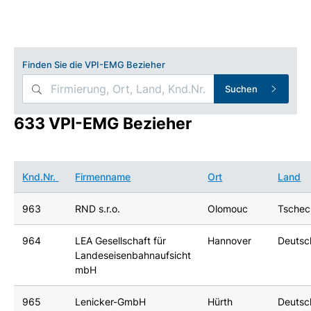
Finden Sie die VPI-EMG Bezieher
Suchen
633 VPI-EMG Bezieher
Knd.Nr.
Firmenname
Ort
Land
963
RND s.r.o.
Olomouc
Tschec
964
LEA Gesellschaft für
Hannover
Deutsc
Landeseisenbahnaufsicht
mbH
965
Lenicker-GmbH
Hürth
Deutsc