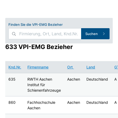
Finden Sie die VPI-EMG Bezieher
Suchen
633 VPI-EMG Bezieher
Knd.Nr.
Firmenname
Ort
Land
G
635
RWTH Aachen
Aachen
Deutschland
A
Institut für
Schienenfahrzeuge
860
Fachhochschule
Aachen
Deutschland
A
Aachen