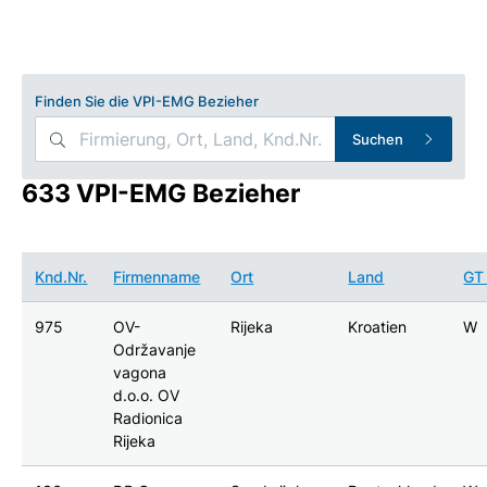
Finden Sie die VPI-EMG Bezieher
Suchen
633 VPI-EMG Bezieher
Knd.Nr.
Firmenname
Ort
Land
G
975
OV-
Rijeka
Kroatien
W
Održavanje
vagona
d.o.o. OV
Radionica
Rijeka