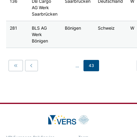
136
DB Cargo
Saarbrücken
Deutschland
W
AG Werk
Saarbrücken
281
BLS AG
Bönigen
Schweiz
W
Werk
Bönigen
…
43
First
Previous