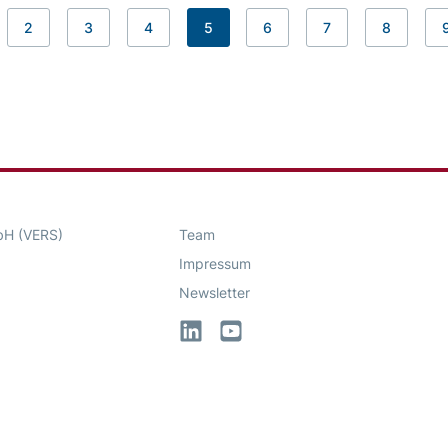
2
3
4
5
6
7
8
bH (VERS)
Team
Impressum
Newsletter
LinkedIn
YouTube