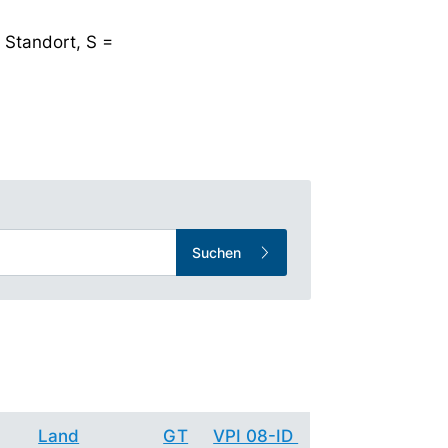
 Standort, S =
Suchen
Land
GT
VPI 08-ID