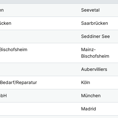
en
Seevetal
ücken
Saarbrücken
Seddiner See
Bischofsheim
Mainz-
Bischofsheim
Aubervilliers
 Bedarf/Reparatur
Köln
mbH
München
Madrid