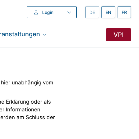
Login
DEUTSCH –
DE
ENGLISH –
EN
FRANZÖ
FR
ranstaltungen
VPI
 hier unabhängig vom
e Erklärung oder als
er Informationen
 werden am Schluss der