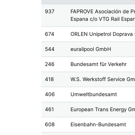
937
FAPROVE Asociación de Pr
Espana c/o VTG Rail Espa
674
ORLEN Unipetrol Doprava s
544
eurailpool GmbH
246
Bundesamt für Verkehr
418
W.S. Werkstoff Service G
406
Umweltbundesamt
461
European Trans Energy 
608
Eisenbahn-Bundesamt