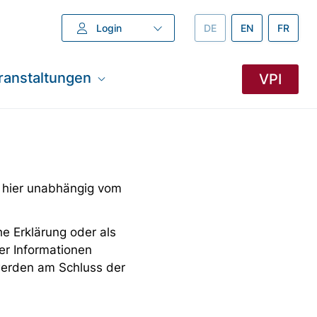
Login
DEUTSCH –
DE
ENGLISH –
EN
FRANZÖ
FR
ranstaltungen
VPI
 hier unabhängig vom
e Erklärung oder als
er Informationen
 werden am Schluss der