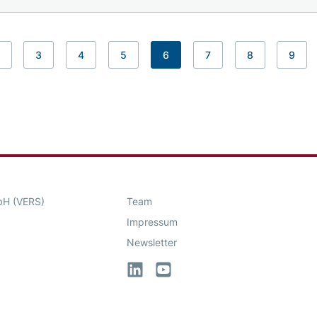
3
4
5
6
7
8
9
bH (VERS)
Team
Impressum
Newsletter
LinkedIn
YouTube