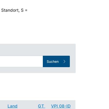
 Standort, S =
Suchen
Land
GT
VPI 08-ID