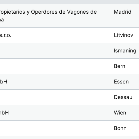
opietarios y Operdores de Vagones de
Madrid
na
.r.o.
Litvínov
Ismaning
Bern
mbH
Essen
Dessau
GmbH
Wien
Bonn