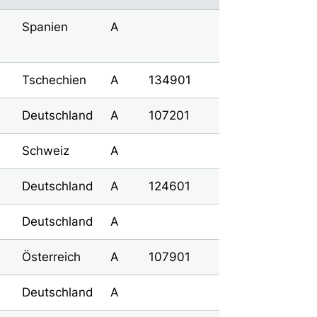
Spanien
A
Tschechien
A
134901
Deutschland
A
107201
Schweiz
A
Deutschland
A
124601
Deutschland
A
Österreich
A
107901
Deutschland
A