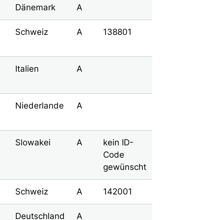
Dänemark
A
Schweiz
A
138801
Italien
A
Niederlande
A
Slowakei
A
kein ID-
Code
gewünscht
Schweiz
A
142001
Deutschland
A