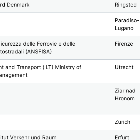
oard Denmark
Ringsted
Paradiso-
Lugano
icurezza delle Ferrovie e delle
Firenze
utostradali (ANSFISA)
t and Transport (ILT) Ministry of
Utrecht
management
Ziar nad
Hronom
Zürich
titut Verkehr und Raum
Erfurt