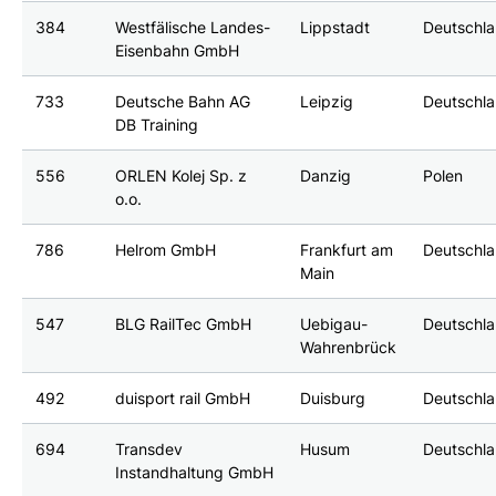
384
Westfälische Landes-
Lippstadt
Deutschl
Eisenbahn GmbH
733
Deutsche Bahn AG
Leipzig
Deutschl
DB Training
556
ORLEN Kolej Sp. z
Danzig
Polen
o.o.
786
Helrom GmbH
Frankfurt am
Deutschl
Main
547
BLG RailTec GmbH
Uebigau-
Deutschl
Wahrenbrück
492
duisport rail GmbH
Duisburg
Deutschl
694
Transdev
Husum
Deutschl
Instandhaltung GmbH