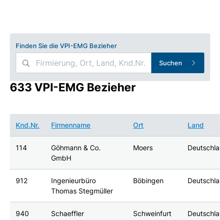
Finden Sie die VPI-EMG Bezieher
Suchen
633 VPI-EMG Bezieher
Knd.Nr.
Firmenname
Ort
Land
114
Göhmann & Co.
Moers
Deutschl
GmbH
912
Ingenieurbüro
Böbingen
Deutschl
Thomas Stegmüller
940
Schaeffler
Schweinfurt
Deutschl