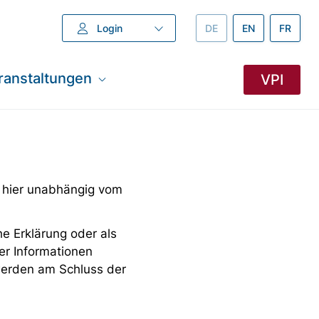
Login
DEUTSCH –
DE
ENGLISH –
EN
FRANZÖ
FR
ranstaltungen
VPI
 hier unabhängig vom
e Erklärung oder als
er Informationen
 werden am Schluss der