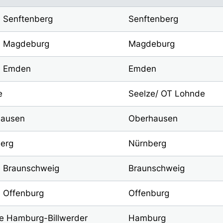
 Senftenberg
Senftenberg
e Magdeburg
Magdeburg
e Emden
Emden
e
Seelze/ OT Lohnde
hausen
Oberhausen
erg
Nürnberg
e Braunschweig
Braunschweig
 Offenburg
Offenburg
le Hamburg-Billwerder
Hamburg