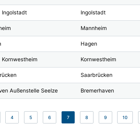
 Ingolstadt
Ingolstadt
heim
Mannheim
n
Hagen
e Kornwestheim
Kornwestheim
rücken
Saarbrücken
en Außenstelle Seelze
Bremerhaven
4
5
6
7
8
9
10