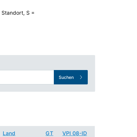
 Standort, S =
Suchen
Land
GT
VPI 08-ID