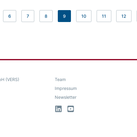
6
7
8
9
10
11
12
bH (VERS)
Team
Impressum
Newsletter
LinkedIn
YouTube