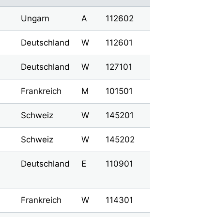
Ungarn
A
112602
Deutschland
W
112601
Deutschland
W
127101
Frankreich
M
101501
Schweiz
W
145201
Schweiz
W
145202
Deutschland
E
110901
Frankreich
W
114301