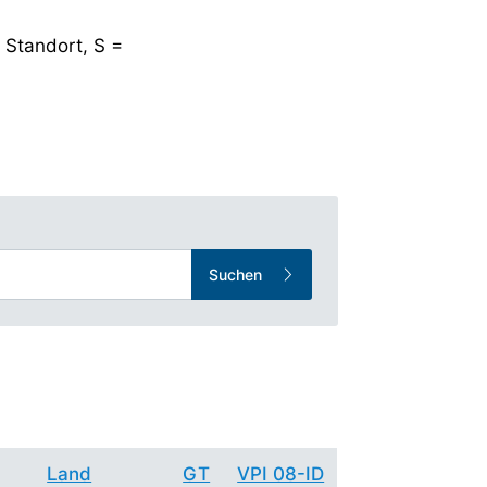
 Standort, S =
Suchen
Land
GT
VPI 08-ID