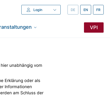
Login
DEUTSCH –
DE
ENGLISH –
EN
FRANZÖ
FR
ranstaltungen
VPI
 hier unabhängig vom
e Erklärung oder als
er Informationen
 werden am Schluss der