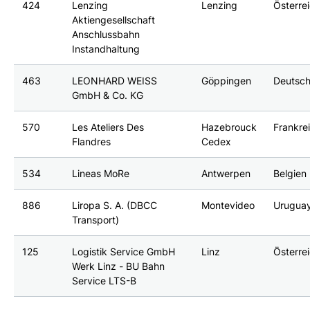
424
Lenzing
Lenzing
Österre
Aktiengesellschaft
Anschlussbahn
Instandhaltung
463
LEONHARD WEISS
Göppingen
Deutsch
GmbH & Co. KG
570
Les Ateliers Des
Hazebrouck
Frankre
Flandres
Cedex
534
Lineas MoRe
Antwerpen
Belgien
886
Liropa S. A. (DBCC
Montevideo
Urugua
Transport)
125
Logistik Service GmbH
Linz
Österre
Werk Linz - BU Bahn
Service LTS-B