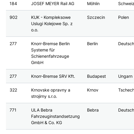
184
JOSEF MEYER Rail AG
Möhlin
Schwei
902
KUK - Kompleksowe
Szczecin
Polen
Uslugi Kolejowe Sp. z
o.o.
277
Knorr-Bremse Berlin
Berlin
Deutsch
Systeme für
Schienenfahrzeuge
GmbH
277
Knorr-Bremse SRV Kft.
Budapest
Ungarn
322
Krnovske opravny a
Krnov
Tschech
strojirny s.r.o.
771
ULA Bebra
Bebra
Deutsch
Fahrzeuginstandsetzung
GmbH & Co. KG