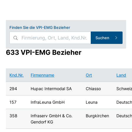
Finden Sie die VPI-EMG Bezieher
Suchen
633 VPI-EMG Bezieher
Knd.Nr.
Firmenname
Ort
Land
294
Hupac Intermodal SA
Chiasso
Schwei
157
InfraLeuna GmbH
Leuna
Deutsch
358
Infraserv GmbH & Co.
Burgkirchen
Deutsch
Gendorf KG