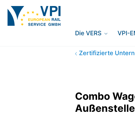
Die VERS
VPI-
Combo Wagon Servi
Zertifizierte Unte
Combo Wago
Außenstelle