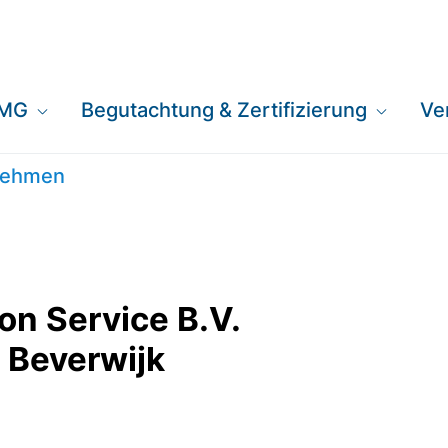
EMG
Begutachtung & Zertifizierung
Ve
ce B.V. Außenstell
rnehmen
n Service B.V.
 Beverwijk