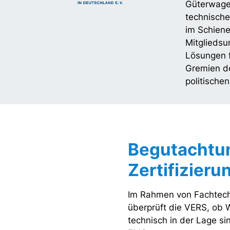
Güterwagen
technische
im Schien
Mitgliedsu
Lösungen f
Gremien de
politischen
Begutachtu
Zertifizieru
Im Rahmen von Fachtec
überprüft die VERS, ob 
technisch in der Lage si