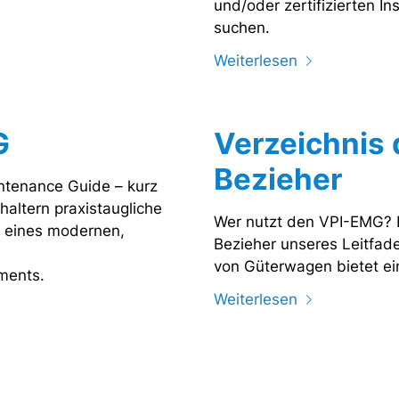
und/oder zertifizierten In
suchen.
Weiterlesen
G
Verzeichnis
Bezieher
ntenance Guide – kurz
altern praxistaugliche
Wer nutzt den VPI-EMG? D
u eines modernen,
Bezieher unseres Leitfade
n
von Güterwagen bietet ei
ments.
Weiterlesen