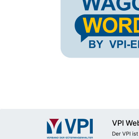
VPI Web
Der VPI is