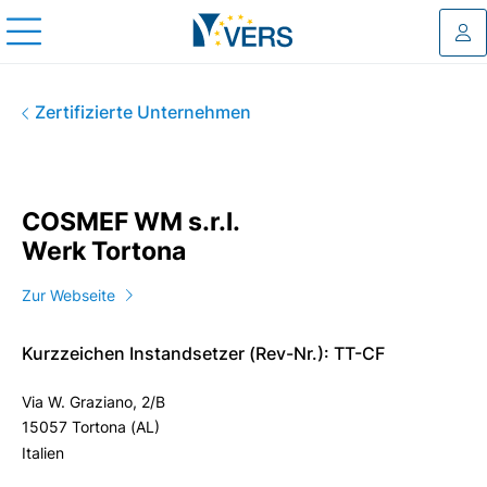
Log
COSMEF WM s.r.l. Werk Torto
Zertifizierte Unternehmen
COSMEF WM s.r.l.
Werk Tortona
Zur Webseite
Kurzzeichen Instandsetzer (Rev-Nr.): TT-CF
Via W. Graziano, 2/B
15057 Tortona (AL)
Italien