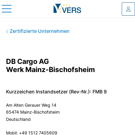
Log
DB Cargo AG Werk Mainz-Bis
Zertifizierte Unternehmen
DB Cargo AG
Werk Mainz-Bischofsheim
Kurzzeichen Instandsetzer (Rev-Nr.): FMB 9
Am Alten Gerauer Weg 14
65474 Mainz-Bischofsheim
Deutschland
Mobil: +49 1512 7405609