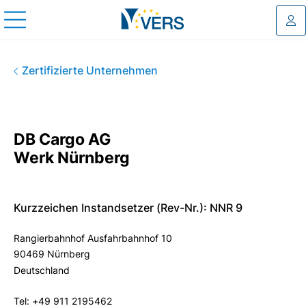
Log
DB Cargo AG Werk Nürnberg
Zertifizierte Unternehmen
DB Cargo AG
Werk Nürnberg
Kurzzeichen Instandsetzer (Rev-Nr.): NNR 9
Rangierbahnhof Ausfahrbahnhof 10
90469 Nürnberg
Deutschland
Tel: +49 911 2195462