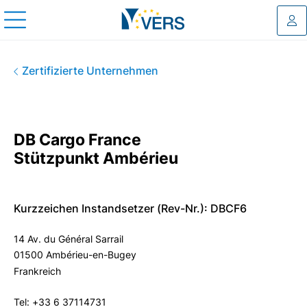
Log
DB Cargo France Stützpunkt 
Zertifizierte Unternehmen
DB Cargo France
Stützpunkt Ambérieu
Kurzzeichen Instandsetzer (Rev-Nr.): DBCF6
14 Av. du Général Sarrail
01500 Ambérieu-en-Bugey
Frankreich
Tel: +33 6 37114731