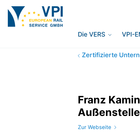
Die VERS
VPI-
Franz Kaminski Wa
Zertifizierte Unte
Franz Kami
Außenstell
Zur Webseite