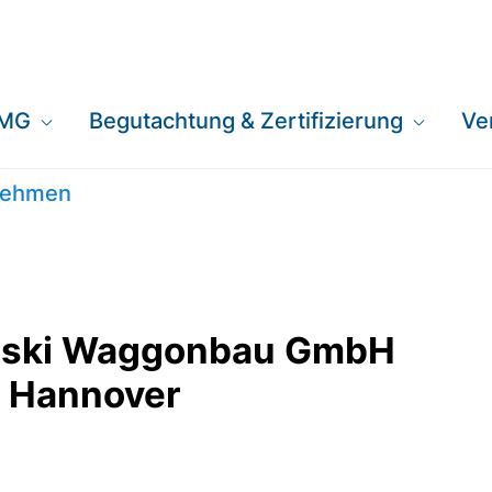
EMG
Begutachtung & Zertifizierung
Ve
ggonbau GmbH Auße
rnehmen
nski Waggonbau GmbH
e Hannover