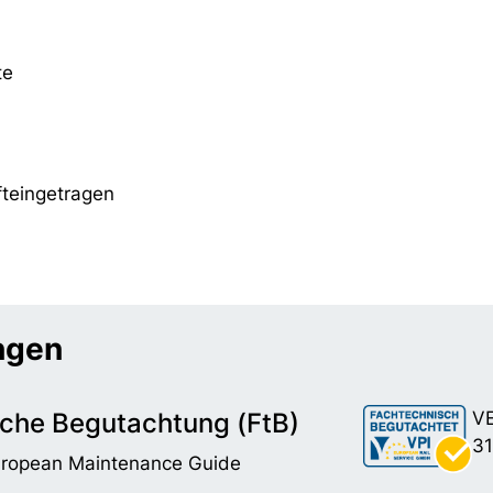
te
fteingetragen
ungen
che Begutachtung (FtB)
VE
31
uropean Maintenance Guide