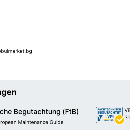
v@bulmarket.bg
ungen
che Begutachtung (FtB)
VE
31
uropean Maintenance Guide