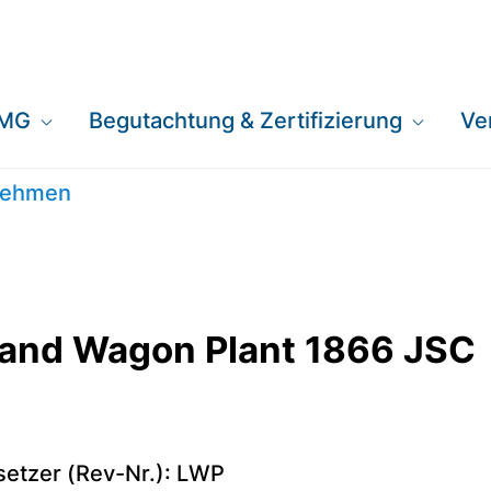
EMG
Begutachtung & Zertifizierung
Ve
gon Plant 1866 JS
rnehmen
and Wagon Plant 1866 JSC
setzer (Rev-Nr.): LWP