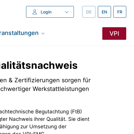
Login
DEUTSCH –
DE
ENGLISH –
EN
FRANZÖ
FR
ranstaltungen
VPI
alitätsnachweis
n & Zertifizierungen sorgen für
chwertiger Werkstattleistungen
Fachtechnische Begutachtung (FtB)
ter Nachweis ihrer Qualität. Sie dient
fähigung zur Umsetzung der