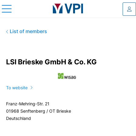
Log
LSI Brieske GmbH & Co. KG
List of members
LSI Brieske GmbH & Co. KG
To website
Franz-Mehring-Str. 21
01968 Senftenberg / OT Brieske
Deutschland