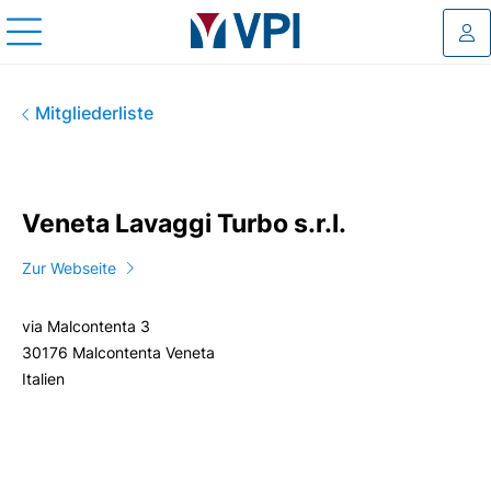
Log
Veneta Lavaggi Turbo s.r.l.
Mitgliederliste
Veneta Lavaggi Turbo s.r.l.
Zur Webseite
via Malcontenta 3
30176 Malcontenta Veneta
Italien