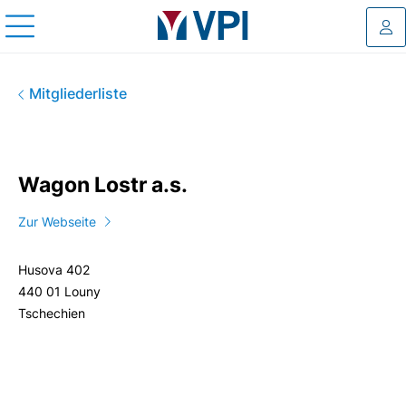
Log
Wagon Lostr a.s.
Mitgliederliste
Wagon Lostr a.s.
Zur Webseite
Husova 402
440 01 Louny
Tschechien