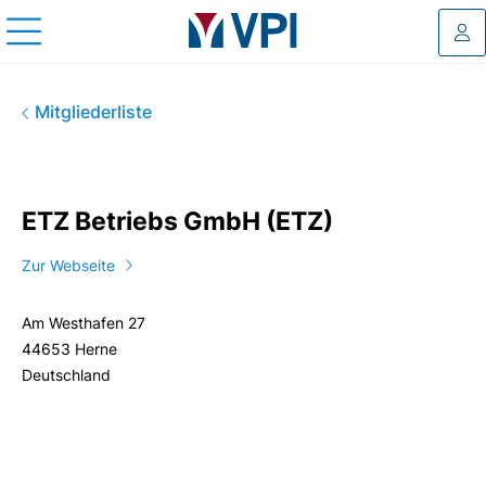
Log
ETZ Betriebs GmbH (ETZ)
Mitgliederliste
ETZ Betriebs GmbH (ETZ)
Zur Webseite
Am Westhafen 27
44653 Herne
Deutschland