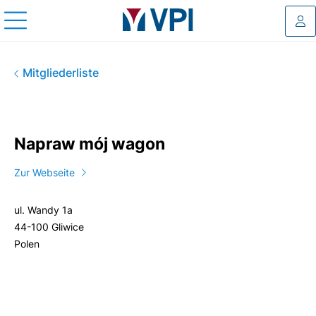
Log
Napraw mój wagon
Mitgliederliste
Napraw mój wagon
Zur Webseite
ul. Wandy 1a
44-100 Gliwice
Polen