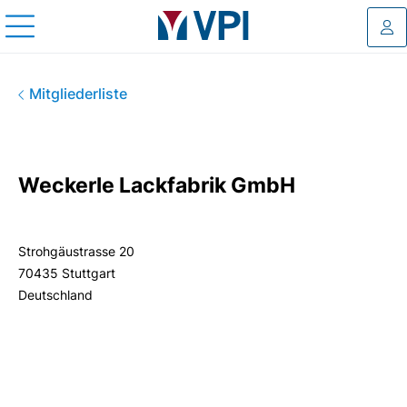
Log
Weckerle Lackfabrik GmbH
Mitgliederliste
Weckerle Lackfabrik GmbH
Strohgäustrasse 20
70435 Stuttgart
Deutschland