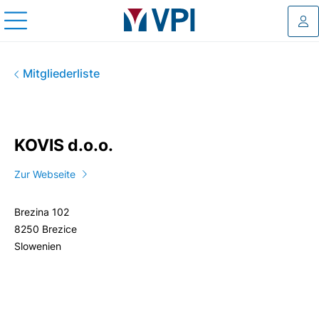
Log
KOVIS d.o.o.
Mitgliederliste
KOVIS d.o.o.
Zur Webseite
Brezina 102
8250 Brezice
Slowenien