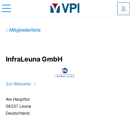
Log
InfraLeuna GmbH
Mitgliederliste
InfraLeuna GmbH
Zur Webseite
Am Haupttor
06237 Leuna
Deutschland