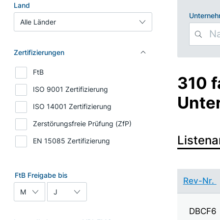
Search Filters
Land
Unterne
Zertifizierungen
FtB
310 
ISO 9001 Zertifizierung
Unte
ISO 14001 Zertifizierung
Zerstörungsfreie Prüfung (ZfP)
Listena
EN 15085 Zertifizierung
FtB Freigabe bis
Rev-Nr.
Monat
Jahr
DBCF6