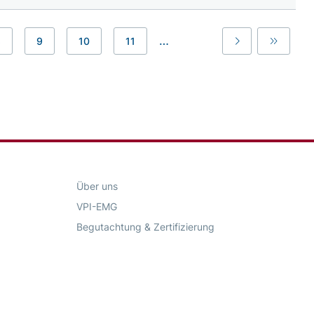
…
8
9
10
11
Last
Last
Über uns
VPI-EMG
Begutachtung & Zertifizierung