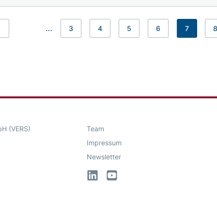
…
3
4
5
6
7
Previous
bH (VERS)
Team
Impressum
Newsletter
LinkedIn
YouTube