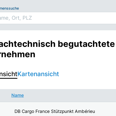
hmenssuche
fachtechnisch begutachtete
rnehmen
nsicht
Kartenansicht
Name
DB Cargo France Stützpunkt Ambérieu