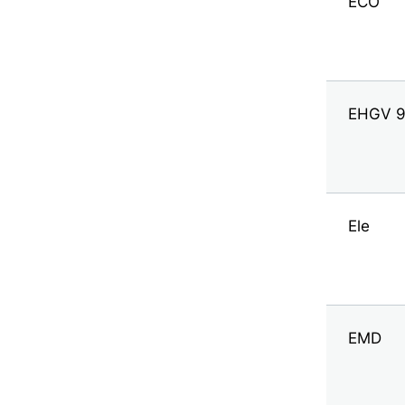
ECO
EHGV 
Ele
EMD