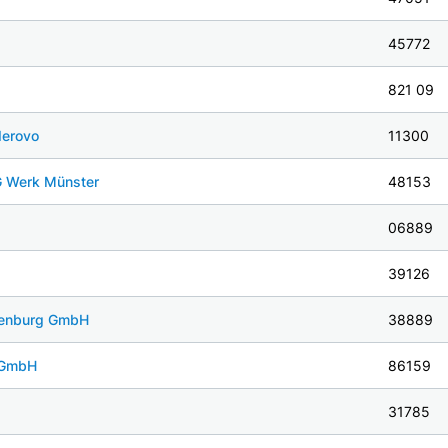
45772
821 09
derovo
11300
G Werk Münster
48153
06889
39126
kenburg GmbH
38889
 GmbH
86159
31785