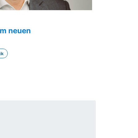
um neuen
ik