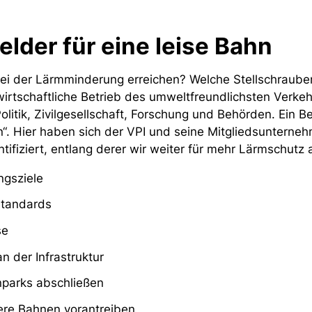
lder für eine leise Bahn
 bei der Lärmminderung erreichen? Welche Stellschraube
wirtschaftliche Betrieb des umweltfreundlichsten Verkeh
 Politik, Zivilgesellschaft, Forschung und Behörden. Ei
en“. Hier haben sich der VPI und seine Mitgliedsuntern
ifiziert, entlang derer wir weiter für mehr Lärmschutz 
ngsziele
Standards
se
 der Infrastruktur
nparks abschließen
sere Bahnen vorantreiben