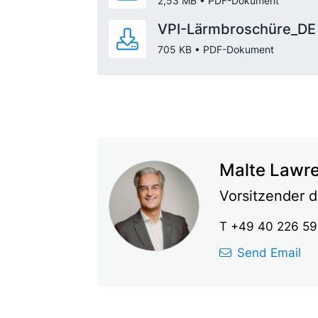
2,53 MB
,
•
PDF-Dokument
VPI-Lärmbroschüre_DE
705 KB
,
•
PDF-Dokument
Malte Lawr
Vorsitzender d
T +49 40 226 59 
Send Email