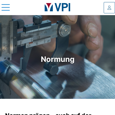
Log
Normung